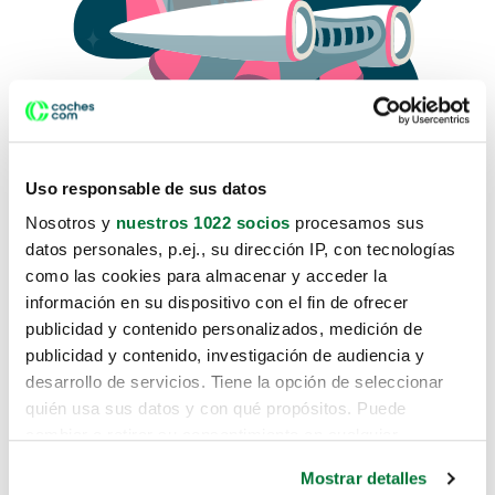
Uso responsable de sus datos
Nosotros y
nuestros 1022 socios
procesamos sus
datos personales, p.ej., su dirección IP, con tecnologías
como las cookies para almacenar y acceder la
Lo sentimos, no sabemos como
información en su dispositivo con el fin de ofrecer
te hemos traido hasta aquí.
publicidad y contenido personalizados, medición de
publicidad y contenido, investigación de audiencia y
desarrollo de servicios. Tiene la opción de seleccionar
Pero puedes encontrar el coche que estás
quién usa sus datos y con qué propósitos. Puede
buscando en alguno de estos enlaces:
cambiar o retirar su consentimiento en cualquier
momento desde la Declaración de cookies o clicando en
Coches nuevos
Mostrar detalles
el Menú de consentimiento.