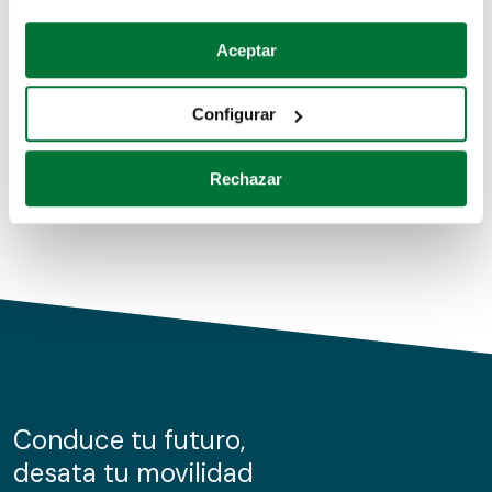
Coches de segunda mano
Si lo permite, también quisiéramos:
Aceptar
Recopilar información sobre su ubicación geográfica
Coches de km0
que puede tener una precisión de varios metros
Configurar
Coches de renting
Identificar su dispositivo analizándolo activamente
para buscar características específicas (huellas
Rechazar
digitales)
Obtenga más información sobre cómo se procesan sus
datos personales y establezca sus preferencias en la
sección de datos
. Puede cambiar o retirar su
consentimiento en cualquier momento en la Declaración
de cookies.
Las cookies de este sitio web se usan para personalizar
el contenido y los anuncios, ofrecer funciones de redes
sociales y analizar el tráfico. Además, compartimos
Conduce tu futuro,
información sobre el uso que haga del sitio web con
desata tu movilidad
nuestros partners de redes sociales, publicidad y análisis