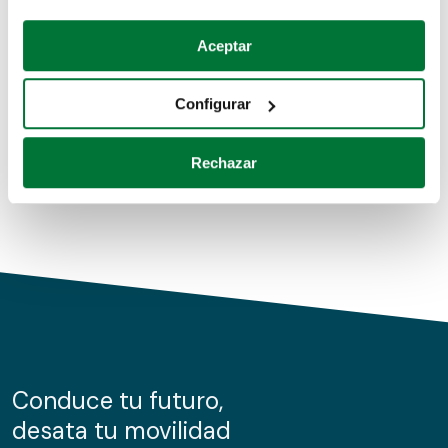
Coches de segunda mano
Si lo permite, también quisiéramos:
Aceptar
Recopilar información sobre su ubicación geográfica
Coches de km0
que puede tener una precisión de varios metros
Configurar
Coches de renting
Identificar su dispositivo analizándolo activamente
para buscar características específicas (huellas
Rechazar
digitales)
Obtenga más información sobre cómo se procesan sus
datos personales y establezca sus preferencias en la
sección de datos
. Puede cambiar o retirar su
consentimiento en cualquier momento en la Declaración
de cookies.
Las cookies de este sitio web se usan para personalizar
el contenido y los anuncios, ofrecer funciones de redes
sociales y analizar el tráfico. Además, compartimos
Conduce tu futuro,
información sobre el uso que haga del sitio web con
desata tu movilidad
nuestros partners de redes sociales, publicidad y análisis