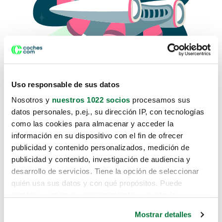
Uso responsable de sus datos
Nosotros y
nuestros 1022 socios
procesamos sus
datos personales, p.ej., su dirección IP, con tecnologías
como las cookies para almacenar y acceder la
Lo sentimos, no sabemos como
información en su dispositivo con el fin de ofrecer
te hemos traido hasta aquí.
publicidad y contenido personalizados, medición de
publicidad y contenido, investigación de audiencia y
desarrollo de servicios. Tiene la opción de seleccionar
Pero puedes encontrar el coche que estás
quién usa sus datos y con qué propósitos. Puede
buscando en alguno de estos enlaces:
cambiar o retirar su consentimiento en cualquier
momento desde la Declaración de cookies o clicando en
Coches nuevos
Mostrar detalles
el Menú de consentimiento.