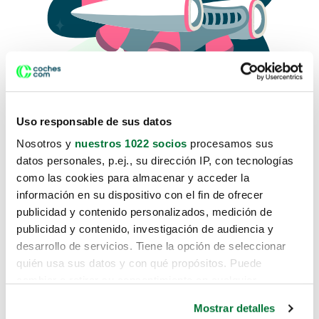
Uso responsable de sus datos
Nosotros y
nuestros 1022 socios
procesamos sus
datos personales, p.ej., su dirección IP, con tecnologías
como las cookies para almacenar y acceder la
Lo sentimos, no sabemos como
información en su dispositivo con el fin de ofrecer
te hemos traido hasta aquí.
publicidad y contenido personalizados, medición de
publicidad y contenido, investigación de audiencia y
desarrollo de servicios. Tiene la opción de seleccionar
Pero puedes encontrar el coche que estás
quién usa sus datos y con qué propósitos. Puede
buscando en alguno de estos enlaces:
cambiar o retirar su consentimiento en cualquier
momento desde la Declaración de cookies o clicando en
Coches nuevos
Mostrar detalles
el Menú de consentimiento.