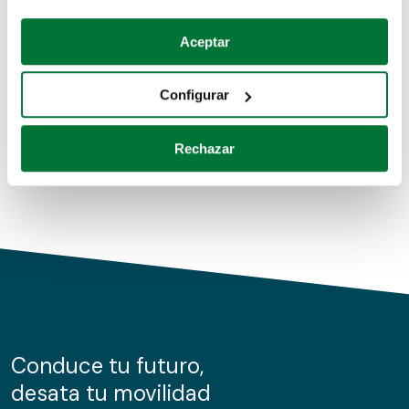
Coches de segunda mano
Si lo permite, también quisiéramos:
Aceptar
Recopilar información sobre su ubicación geográfica
Coches de km0
que puede tener una precisión de varios metros
Configurar
Coches de renting
Identificar su dispositivo analizándolo activamente
para buscar características específicas (huellas
Rechazar
digitales)
Obtenga más información sobre cómo se procesan sus
datos personales y establezca sus preferencias en la
sección de datos
. Puede cambiar o retirar su
consentimiento en cualquier momento en la Declaración
de cookies.
Las cookies de este sitio web se usan para personalizar
el contenido y los anuncios, ofrecer funciones de redes
sociales y analizar el tráfico. Además, compartimos
Conduce tu futuro,
información sobre el uso que haga del sitio web con
desata tu movilidad
nuestros partners de redes sociales, publicidad y análisis