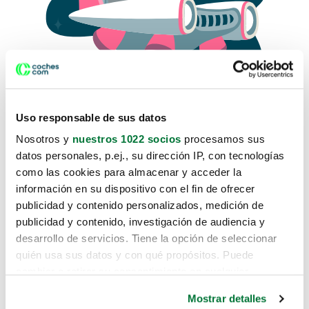
Uso responsable de sus datos
Nosotros y
nuestros 1022 socios
procesamos sus
datos personales, p.ej., su dirección IP, con tecnologías
como las cookies para almacenar y acceder la
Lo sentimos, no sabemos como
información en su dispositivo con el fin de ofrecer
te hemos traido hasta aquí.
publicidad y contenido personalizados, medición de
publicidad y contenido, investigación de audiencia y
desarrollo de servicios. Tiene la opción de seleccionar
Pero puedes encontrar el coche que estás
quién usa sus datos y con qué propósitos. Puede
buscando en alguno de estos enlaces:
cambiar o retirar su consentimiento en cualquier
momento desde la Declaración de cookies o clicando en
Coches nuevos
Mostrar detalles
el Menú de consentimiento.