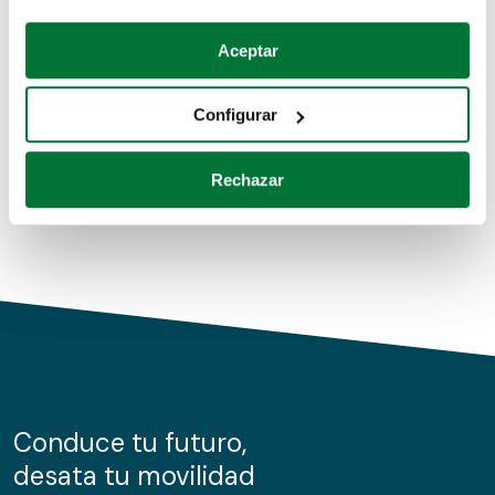
Coches de segunda mano
Si lo permite, también quisiéramos:
Aceptar
Recopilar información sobre su ubicación geográfica
Coches de km0
que puede tener una precisión de varios metros
Configurar
Coches de renting
Identificar su dispositivo analizándolo activamente
para buscar características específicas (huellas
Rechazar
digitales)
Obtenga más información sobre cómo se procesan sus
datos personales y establezca sus preferencias en la
sección de datos
. Puede cambiar o retirar su
consentimiento en cualquier momento en la Declaración
de cookies.
Las cookies de este sitio web se usan para personalizar
el contenido y los anuncios, ofrecer funciones de redes
sociales y analizar el tráfico. Además, compartimos
Conduce tu futuro,
información sobre el uso que haga del sitio web con
desata tu movilidad
nuestros partners de redes sociales, publicidad y análisis