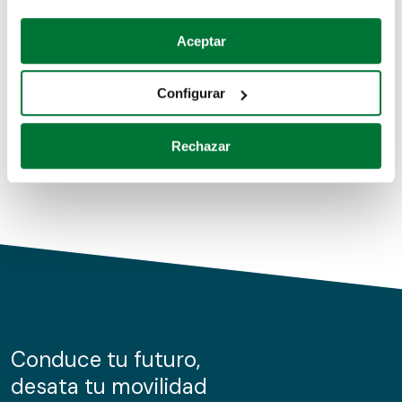
Coches de segunda mano
Si lo permite, también quisiéramos:
Aceptar
Recopilar información sobre su ubicación geográfica
Coches de km0
que puede tener una precisión de varios metros
Configurar
Coches de renting
Identificar su dispositivo analizándolo activamente
para buscar características específicas (huellas
Rechazar
digitales)
Obtenga más información sobre cómo se procesan sus
datos personales y establezca sus preferencias en la
sección de datos
. Puede cambiar o retirar su
consentimiento en cualquier momento en la Declaración
de cookies.
Las cookies de este sitio web se usan para personalizar
el contenido y los anuncios, ofrecer funciones de redes
sociales y analizar el tráfico. Además, compartimos
Conduce tu futuro,
información sobre el uso que haga del sitio web con
desata tu movilidad
nuestros partners de redes sociales, publicidad y análisis