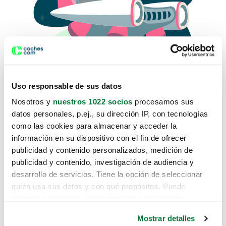
Uso responsable de sus datos
Nosotros y
nuestros 1022 socios
procesamos sus
datos personales, p.ej., su dirección IP, con tecnologías
como las cookies para almacenar y acceder la
Lo sentimos, no sabemos como
información en su dispositivo con el fin de ofrecer
te hemos traido hasta aquí.
publicidad y contenido personalizados, medición de
publicidad y contenido, investigación de audiencia y
desarrollo de servicios. Tiene la opción de seleccionar
Pero puedes encontrar el coche que estás
quién usa sus datos y con qué propósitos. Puede
buscando en alguno de estos enlaces:
cambiar o retirar su consentimiento en cualquier
momento desde la Declaración de cookies o clicando en
Coches nuevos
Mostrar detalles
el Menú de consentimiento.