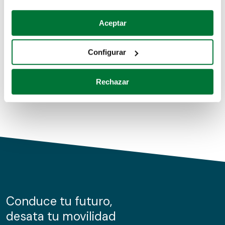
Coches de segunda mano
Si lo permite, también quisiéramos:
Aceptar
Recopilar información sobre su ubicación geográfica
Coches de km0
que puede tener una precisión de varios metros
Configurar
Coches de renting
Identificar su dispositivo analizándolo activamente
para buscar características específicas (huellas
Rechazar
digitales)
Obtenga más información sobre cómo se procesan sus
datos personales y establezca sus preferencias en la
sección de datos
. Puede cambiar o retirar su
consentimiento en cualquier momento en la Declaración
de cookies.
Las cookies de este sitio web se usan para personalizar
el contenido y los anuncios, ofrecer funciones de redes
sociales y analizar el tráfico. Además, compartimos
Conduce tu futuro,
información sobre el uso que haga del sitio web con
desata tu movilidad
nuestros partners de redes sociales, publicidad y análisis