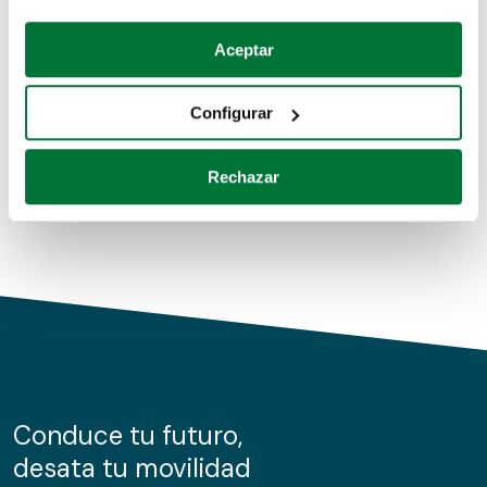
Coches de segunda mano
Si lo permite, también quisiéramos:
Aceptar
Recopilar información sobre su ubicación geográfica
Coches de km0
que puede tener una precisión de varios metros
Configurar
Coches de renting
Identificar su dispositivo analizándolo activamente
para buscar características específicas (huellas
Rechazar
digitales)
Obtenga más información sobre cómo se procesan sus
datos personales y establezca sus preferencias en la
sección de datos
. Puede cambiar o retirar su
consentimiento en cualquier momento en la Declaración
de cookies.
Las cookies de este sitio web se usan para personalizar
el contenido y los anuncios, ofrecer funciones de redes
sociales y analizar el tráfico. Además, compartimos
Conduce tu futuro,
información sobre el uso que haga del sitio web con
desata tu movilidad
nuestros partners de redes sociales, publicidad y análisis