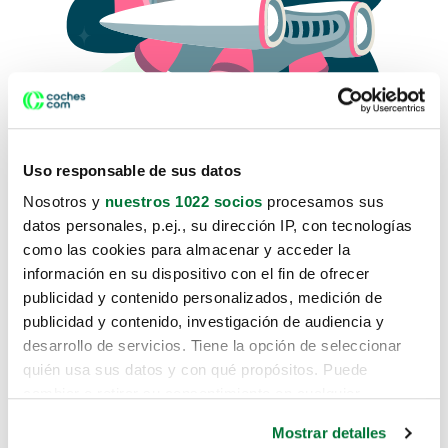
Uso responsable de sus datos
Nosotros y
nuestros 1022 socios
procesamos sus
datos personales, p.ej., su dirección IP, con tecnologías
como las cookies para almacenar y acceder la
Lo sentimos, no sabemos como
información en su dispositivo con el fin de ofrecer
te hemos traido hasta aquí.
publicidad y contenido personalizados, medición de
publicidad y contenido, investigación de audiencia y
desarrollo de servicios. Tiene la opción de seleccionar
Pero puedes encontrar el coche que estás
quién usa sus datos y con qué propósitos. Puede
buscando en alguno de estos enlaces:
cambiar o retirar su consentimiento en cualquier
momento desde la Declaración de cookies o clicando en
Coches nuevos
Mostrar detalles
el Menú de consentimiento.