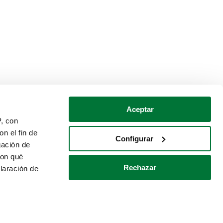
Aceptar
P, con
n el fin de
Configurar
gación de
con qué
Rechazar
laración de
Política de cookies
Contacto
 varios metros