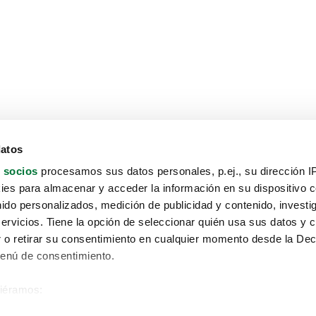
datos
 socios
procesamos sus datos personales, p.ej., su dirección I
es para almacenar y acceder la información en su dispositivo co
nido personalizados, medición de publicidad y contenido, investi
servicios. Tiene la opción de seleccionar quién usa sus datos y 
 o retirar su consentimiento en cualquier momento desde la Dec
Menú de consentimiento.
siéramos:
Aviso protección de datos
 sobre su ubicación geográfica que puede tener una precisión de