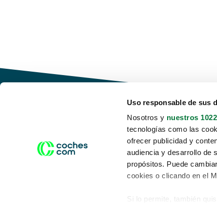
Uso responsable de sus 
Nosotros y
nuestros 1022
tecnologías como las cooki
Conduce tu futuro,
ofrecer publicidad y conte
desata tu movilidad
audiencia y desarrollo de 
propósitos. Puede cambiar
cookies o clicando en el 
Si lo permite, también qui
Acerca de nosotros
Aviso legal
Recopilar información