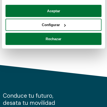
Coches de segunda mano
Si lo permite, también quisiéramos:
Aceptar
Recopilar información sobre su ubicación geográfica
Coches de km0
que puede tener una precisión de varios metros
Configurar
Coches de renting
Identificar su dispositivo analizándolo activamente
para buscar características específicas (huellas
Rechazar
digitales)
Obtenga más información sobre cómo se procesan sus
datos personales y establezca sus preferencias en la
sección de datos
. Puede cambiar o retirar su
consentimiento en cualquier momento en la Declaración
de cookies.
Las cookies de este sitio web se usan para personalizar
el contenido y los anuncios, ofrecer funciones de redes
sociales y analizar el tráfico. Además, compartimos
Conduce tu futuro,
información sobre el uso que haga del sitio web con
desata tu movilidad
nuestros partners de redes sociales, publicidad y análisis