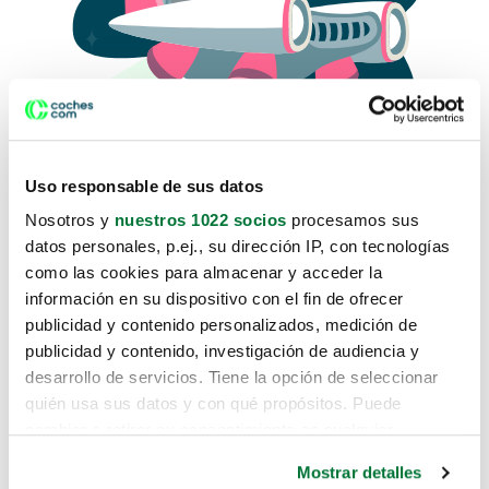
Uso responsable de sus datos
Nosotros y
nuestros 1022 socios
procesamos sus
datos personales, p.ej., su dirección IP, con tecnologías
como las cookies para almacenar y acceder la
Lo sentimos, no sabemos como
información en su dispositivo con el fin de ofrecer
te hemos traido hasta aquí.
publicidad y contenido personalizados, medición de
publicidad y contenido, investigación de audiencia y
desarrollo de servicios. Tiene la opción de seleccionar
Pero puedes encontrar el coche que estás
quién usa sus datos y con qué propósitos. Puede
buscando en alguno de estos enlaces:
cambiar o retirar su consentimiento en cualquier
momento desde la Declaración de cookies o clicando en
Coches nuevos
Mostrar detalles
el Menú de consentimiento.