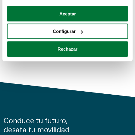
Coches de segunda mano
Si lo permite, también quisiéramos:
Aceptar
Recopilar información sobre su ubicación geográfica
Coches de km0
que puede tener una precisión de varios metros
Configurar
Coches de renting
Identificar su dispositivo analizándolo activamente
para buscar características específicas (huellas
Rechazar
digitales)
Obtenga más información sobre cómo se procesan sus
datos personales y establezca sus preferencias en la
sección de datos
. Puede cambiar o retirar su
consentimiento en cualquier momento en la Declaración
de cookies.
Las cookies de este sitio web se usan para personalizar
el contenido y los anuncios, ofrecer funciones de redes
sociales y analizar el tráfico. Además, compartimos
Conduce tu futuro,
información sobre el uso que haga del sitio web con
desata tu movilidad
nuestros partners de redes sociales, publicidad y análisis