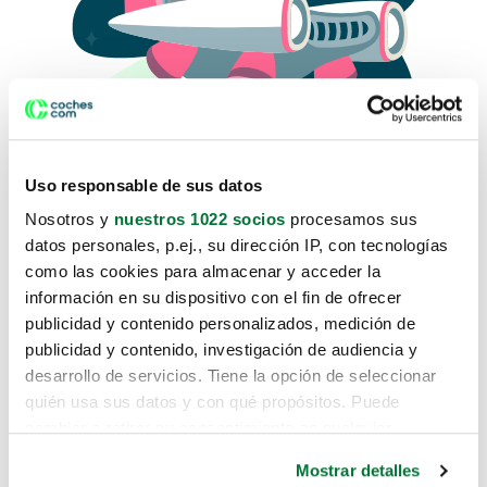
Uso responsable de sus datos
Nosotros y
nuestros 1022 socios
procesamos sus
datos personales, p.ej., su dirección IP, con tecnologías
como las cookies para almacenar y acceder la
Lo sentimos, no sabemos como
información en su dispositivo con el fin de ofrecer
te hemos traido hasta aquí.
publicidad y contenido personalizados, medición de
publicidad y contenido, investigación de audiencia y
desarrollo de servicios. Tiene la opción de seleccionar
Pero puedes encontrar el coche que estás
quién usa sus datos y con qué propósitos. Puede
buscando en alguno de estos enlaces:
cambiar o retirar su consentimiento en cualquier
momento desde la Declaración de cookies o clicando en
Coches nuevos
Mostrar detalles
el Menú de consentimiento.