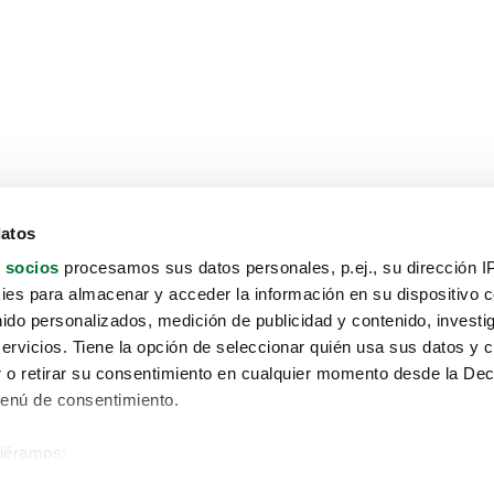
datos
 socios
procesamos sus datos personales, p.ej., su dirección I
es para almacenar y acceder la información en su dispositivo co
nido personalizados, medición de publicidad y contenido, investi
servicios. Tiene la opción de seleccionar quién usa sus datos y 
 o retirar su consentimiento en cualquier momento desde la Dec
Menú de consentimiento.
siéramos:
Aviso protección de datos
 sobre su ubicación geográfica que puede tener una precisión de