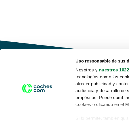
Uso responsable de sus 
Nosotros y
nuestros 1022
tecnologías como las cooki
Conduce tu futuro,
ofrecer publicidad y conte
desata tu movilidad
audiencia y desarrollo de 
propósitos. Puede cambiar
cookies o clicando en el 
Si lo permite, también qui
Acerca de nosotros
Aviso legal
Recopilar información