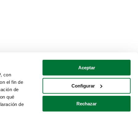
Aceptar
P, con
n el fin de
Configurar
gación de
con qué
Rechazar
laración de
Política de cookies
Contacto
 varios metros