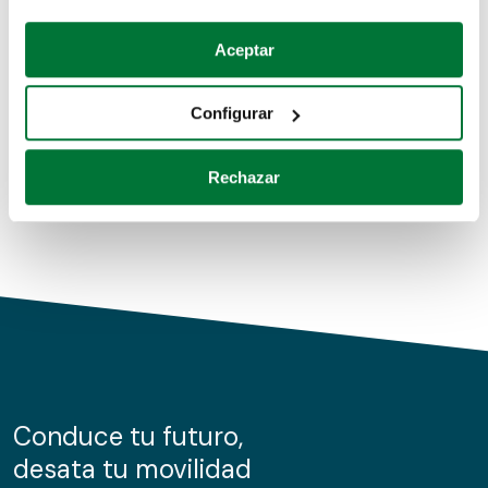
Coches de segunda mano
Si lo permite, también quisiéramos:
Aceptar
Recopilar información sobre su ubicación geográfica
Coches de km0
que puede tener una precisión de varios metros
Configurar
Coches de renting
Identificar su dispositivo analizándolo activamente
para buscar características específicas (huellas
Rechazar
digitales)
Obtenga más información sobre cómo se procesan sus
datos personales y establezca sus preferencias en la
sección de datos
. Puede cambiar o retirar su
consentimiento en cualquier momento en la Declaración
de cookies.
Las cookies de este sitio web se usan para personalizar
el contenido y los anuncios, ofrecer funciones de redes
sociales y analizar el tráfico. Además, compartimos
Conduce tu futuro,
información sobre el uso que haga del sitio web con
desata tu movilidad
nuestros partners de redes sociales, publicidad y análisis