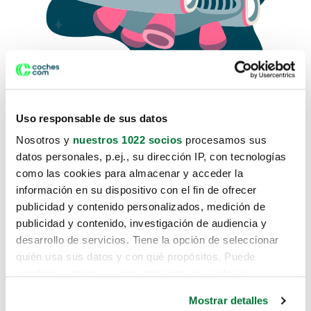
Uso responsable de sus datos
Nosotros y
nuestros 1022 socios
procesamos sus
datos personales, p.ej., su dirección IP, con tecnologías
como las cookies para almacenar y acceder la
Lo sentimos, no sabemos como
información en su dispositivo con el fin de ofrecer
te hemos traido hasta aquí.
publicidad y contenido personalizados, medición de
publicidad y contenido, investigación de audiencia y
desarrollo de servicios. Tiene la opción de seleccionar
Pero puedes encontrar el coche que estás
quién usa sus datos y con qué propósitos. Puede
buscando en alguno de estos enlaces:
cambiar o retirar su consentimiento en cualquier
momento desde la Declaración de cookies o clicando en
Coches nuevos
Mostrar detalles
el Menú de consentimiento.