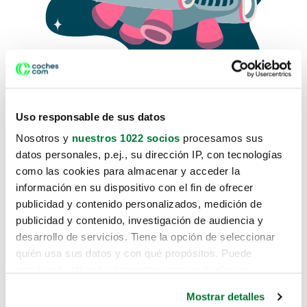
Uso responsable de sus datos
Nosotros y
nuestros 1022 socios
procesamos sus
datos personales, p.ej., su dirección IP, con tecnologías
como las cookies para almacenar y acceder la
Lo sentimos, no sabemos como
información en su dispositivo con el fin de ofrecer
te hemos traido hasta aquí.
publicidad y contenido personalizados, medición de
publicidad y contenido, investigación de audiencia y
desarrollo de servicios. Tiene la opción de seleccionar
Pero puedes encontrar el coche que estás
quién usa sus datos y con qué propósitos. Puede
buscando en alguno de estos enlaces:
cambiar o retirar su consentimiento en cualquier
momento desde la Declaración de cookies o clicando en
Coches nuevos
Mostrar detalles
el Menú de consentimiento.