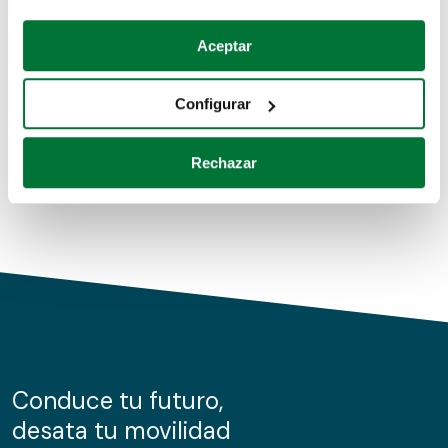
Coches de segunda mano
Si lo permite, también quisiéramos:
Aceptar
Recopilar información sobre su ubicación geográfica
Coches de km0
que puede tener una precisión de varios metros
Configurar
Coches de renting
Identificar su dispositivo analizándolo activamente
para buscar características específicas (huellas
Rechazar
digitales)
Obtenga más información sobre cómo se procesan sus
datos personales y establezca sus preferencias en la
sección de datos
. Puede cambiar o retirar su
consentimiento en cualquier momento en la Declaración
de cookies.
Las cookies de este sitio web se usan para personalizar
el contenido y los anuncios, ofrecer funciones de redes
sociales y analizar el tráfico. Además, compartimos
Conduce tu futuro,
información sobre el uso que haga del sitio web con
desata tu movilidad
nuestros partners de redes sociales, publicidad y análisis