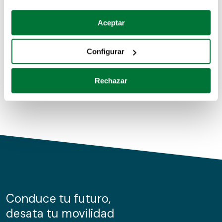
Coches de segunda mano
Si lo permite, también quisiéramos:
Aceptar
Recopilar información sobre su ubicación geográfica
Coches de km0
que puede tener una precisión de varios metros
Configurar
Coches de renting
Identificar su dispositivo analizándolo activamente
para buscar características específicas (huellas
Rechazar
digitales)
Obtenga más información sobre cómo se procesan sus
datos personales y establezca sus preferencias en la
sección de datos
. Puede cambiar o retirar su
consentimiento en cualquier momento en la Declaración
de cookies.
Las cookies de este sitio web se usan para personalizar
el contenido y los anuncios, ofrecer funciones de redes
sociales y analizar el tráfico. Además, compartimos
Conduce tu futuro,
información sobre el uso que haga del sitio web con
desata tu movilidad
nuestros partners de redes sociales, publicidad y análisis