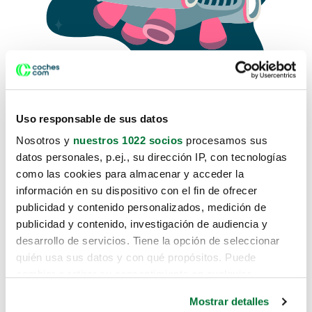
Uso responsable de sus datos
Nosotros y
nuestros 1022 socios
procesamos sus
datos personales, p.ej., su dirección IP, con tecnologías
como las cookies para almacenar y acceder la
Lo sentimos, no sabemos como
información en su dispositivo con el fin de ofrecer
te hemos traido hasta aquí.
publicidad y contenido personalizados, medición de
publicidad y contenido, investigación de audiencia y
desarrollo de servicios. Tiene la opción de seleccionar
Pero puedes encontrar el coche que estás
quién usa sus datos y con qué propósitos. Puede
buscando en alguno de estos enlaces:
cambiar o retirar su consentimiento en cualquier
momento desde la Declaración de cookies o clicando en
Coches nuevos
Mostrar detalles
el Menú de consentimiento.