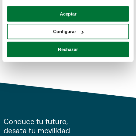
Coches de segunda mano
Si lo permite, también quisiéramos:
Aceptar
Recopilar información sobre su ubicación geográfica
Coches de km0
que puede tener una precisión de varios metros
Configurar
Coches de renting
Identificar su dispositivo analizándolo activamente
para buscar características específicas (huellas
Rechazar
digitales)
Obtenga más información sobre cómo se procesan sus
datos personales y establezca sus preferencias en la
sección de datos
. Puede cambiar o retirar su
consentimiento en cualquier momento en la Declaración
de cookies.
Las cookies de este sitio web se usan para personalizar
el contenido y los anuncios, ofrecer funciones de redes
sociales y analizar el tráfico. Además, compartimos
Conduce tu futuro,
información sobre el uso que haga del sitio web con
desata tu movilidad
nuestros partners de redes sociales, publicidad y análisis