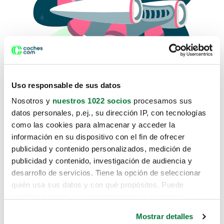
Uso responsable de sus datos
Nosotros y
nuestros 1022 socios
procesamos sus
datos personales, p.ej., su dirección IP, con tecnologías
como las cookies para almacenar y acceder la
Lo sentimos, no sabemos como
información en su dispositivo con el fin de ofrecer
te hemos traido hasta aquí.
publicidad y contenido personalizados, medición de
publicidad y contenido, investigación de audiencia y
desarrollo de servicios. Tiene la opción de seleccionar
Pero puedes encontrar el coche que estás
quién usa sus datos y con qué propósitos. Puede
buscando en alguno de estos enlaces:
cambiar o retirar su consentimiento en cualquier
momento desde la Declaración de cookies o clicando en
Coches nuevos
Mostrar detalles
el Menú de consentimiento.