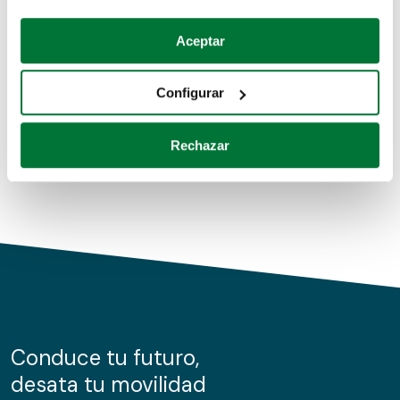
Coches de segunda mano
Si lo permite, también quisiéramos:
Aceptar
Recopilar información sobre su ubicación geográfica
Coches de km0
que puede tener una precisión de varios metros
Configurar
Coches de renting
Identificar su dispositivo analizándolo activamente
para buscar características específicas (huellas
Rechazar
digitales)
Obtenga más información sobre cómo se procesan sus
datos personales y establezca sus preferencias en la
sección de datos
. Puede cambiar o retirar su
consentimiento en cualquier momento en la Declaración
de cookies.
Las cookies de este sitio web se usan para personalizar
el contenido y los anuncios, ofrecer funciones de redes
sociales y analizar el tráfico. Además, compartimos
Conduce tu futuro,
información sobre el uso que haga del sitio web con
desata tu movilidad
nuestros partners de redes sociales, publicidad y análisis