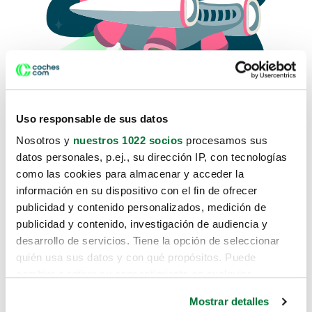
Uso responsable de sus datos
Nosotros y
nuestros 1022 socios
procesamos sus
datos personales, p.ej., su dirección IP, con tecnologías
como las cookies para almacenar y acceder la
Lo sentimos, no sabemos como
información en su dispositivo con el fin de ofrecer
te hemos traido hasta aquí.
publicidad y contenido personalizados, medición de
publicidad y contenido, investigación de audiencia y
desarrollo de servicios. Tiene la opción de seleccionar
Pero puedes encontrar el coche que estás
quién usa sus datos y con qué propósitos. Puede
buscando en alguno de estos enlaces:
cambiar o retirar su consentimiento en cualquier
momento desde la Declaración de cookies o clicando en
Coches nuevos
Mostrar detalles
el Menú de consentimiento.