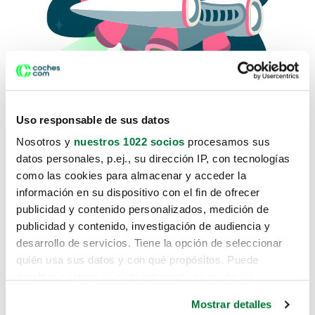
Uso responsable de sus datos
Nosotros y
nuestros 1022 socios
procesamos sus
datos personales, p.ej., su dirección IP, con tecnologías
como las cookies para almacenar y acceder la
Lo sentimos, no sabemos como
información en su dispositivo con el fin de ofrecer
te hemos traido hasta aquí.
publicidad y contenido personalizados, medición de
publicidad y contenido, investigación de audiencia y
desarrollo de servicios. Tiene la opción de seleccionar
Pero puedes encontrar el coche que estás
quién usa sus datos y con qué propósitos. Puede
buscando en alguno de estos enlaces:
cambiar o retirar su consentimiento en cualquier
momento desde la Declaración de cookies o clicando en
Coches nuevos
Mostrar detalles
el Menú de consentimiento.