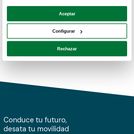
Coches de segunda mano
Si lo permite, también quisiéramos:
Aceptar
Recopilar información sobre su ubicación geográfica
Coches de km0
que puede tener una precisión de varios metros
Configurar
Coches de renting
Identificar su dispositivo analizándolo activamente
para buscar características específicas (huellas
Rechazar
digitales)
Obtenga más información sobre cómo se procesan sus
datos personales y establezca sus preferencias en la
sección de datos
. Puede cambiar o retirar su
consentimiento en cualquier momento en la Declaración
de cookies.
Las cookies de este sitio web se usan para personalizar
el contenido y los anuncios, ofrecer funciones de redes
sociales y analizar el tráfico. Además, compartimos
Conduce tu futuro,
información sobre el uso que haga del sitio web con
desata tu movilidad
nuestros partners de redes sociales, publicidad y análisis