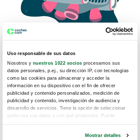
Uso responsable de sus datos
Nosotros y
nuestros 1022 socios
procesamos sus
datos personales, p.ej., su dirección IP, con tecnologías
como las cookies para almacenar y acceder la
Lo sentimos, no sabemos como
información en su dispositivo con el fin de ofrecer
te hemos traido hasta aquí.
publicidad y contenido personalizados, medición de
publicidad y contenido, investigación de audiencia y
desarrollo de servicios. Tiene la opción de seleccionar
Pero puedes encontrar el coche que estás
quién usa sus datos y con qué propósitos. Puede
buscando en alguno de estos enlaces:
cambiar o retirar su consentimiento en cualquier
momento desde la Declaración de cookies o clicando en
Coches nuevos
Mostrar detalles
el Menú de consentimiento.