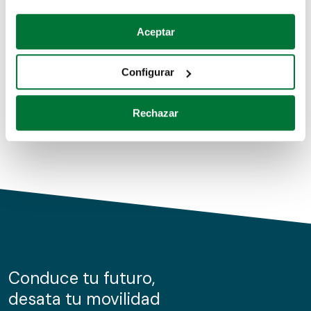
Coches de segunda mano
Si lo permite, también quisiéramos:
Aceptar
Recopilar información sobre su ubicación geográfica
Coches de km0
que puede tener una precisión de varios metros
Configurar
Coches de renting
Identificar su dispositivo analizándolo activamente
para buscar características específicas (huellas
Rechazar
digitales)
Obtenga más información sobre cómo se procesan sus
datos personales y establezca sus preferencias en la
sección de datos
. Puede cambiar o retirar su
consentimiento en cualquier momento en la Declaración
de cookies.
Las cookies de este sitio web se usan para personalizar
el contenido y los anuncios, ofrecer funciones de redes
sociales y analizar el tráfico. Además, compartimos
Conduce tu futuro,
información sobre el uso que haga del sitio web con
desata tu movilidad
nuestros partners de redes sociales, publicidad y análisis