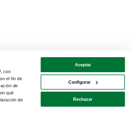
Aceptar
P, con
n el fin de
Configurar
gación de
con qué
Rechazar
laración de
Política de cookies
Contacto
 varios metros