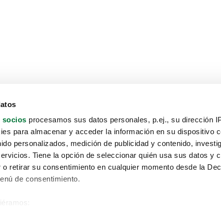
datos
 socios
procesamos sus datos personales, p.ej., su dirección I
es para almacenar y acceder la información en su dispositivo co
nido personalizados, medición de publicidad y contenido, investi
servicios. Tiene la opción de seleccionar quién usa sus datos y 
 o retirar su consentimiento en cualquier momento desde la Dec
Menú de consentimiento.
siéramos:
Aviso protección de datos
 sobre su ubicación geográfica que puede tener una precisión de