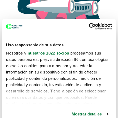
Uso responsable de sus datos
Nosotros y
nuestros 1022 socios
procesamos sus
datos personales, p.ej., su dirección IP, con tecnologías
como las cookies para almacenar y acceder la
Lo sentimos, no sabemos como
información en su dispositivo con el fin de ofrecer
te hemos traido hasta aquí.
publicidad y contenido personalizados, medición de
publicidad y contenido, investigación de audiencia y
desarrollo de servicios. Tiene la opción de seleccionar
Pero puedes encontrar el coche que estás
quién usa sus datos y con qué propósitos. Puede
buscando en alguno de estos enlaces:
cambiar o retirar su consentimiento en cualquier
momento desde la Declaración de cookies o clicando en
Coches nuevos
Mostrar detalles
el Menú de consentimiento.