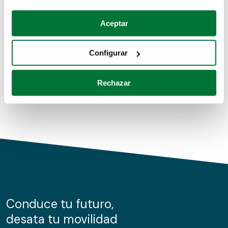
Coches de segunda mano
Si lo permite, también quisiéramos:
Aceptar
Recopilar información sobre su ubicación geográfica
Coches de km0
que puede tener una precisión de varios metros
Configurar
Coches de renting
Identificar su dispositivo analizándolo activamente
para buscar características específicas (huellas
Rechazar
digitales)
Obtenga más información sobre cómo se procesan sus
datos personales y establezca sus preferencias en la
sección de datos
. Puede cambiar o retirar su
consentimiento en cualquier momento en la Declaración
de cookies.
Las cookies de este sitio web se usan para personalizar
el contenido y los anuncios, ofrecer funciones de redes
sociales y analizar el tráfico. Además, compartimos
Conduce tu futuro,
información sobre el uso que haga del sitio web con
desata tu movilidad
nuestros partners de redes sociales, publicidad y análisis