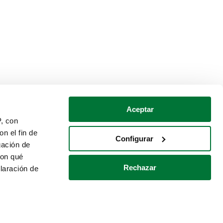
Aceptar
P, con
n el fin de
Configurar
gación de
con qué
Rechazar
laración de
Política de cookies
Contacto
 varios metros