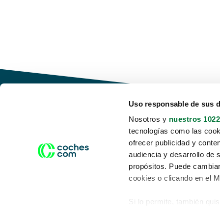
Uso responsable de sus 
Nosotros y
nuestros 1022
tecnologías como las cooki
Conduce tu futuro,
ofrecer publicidad y conte
desata tu movilidad
audiencia y desarrollo de 
propósitos. Puede cambiar
cookies o clicando en el 
Si lo permite, también qui
Acerca de nosotros
Aviso legal
Recopilar información