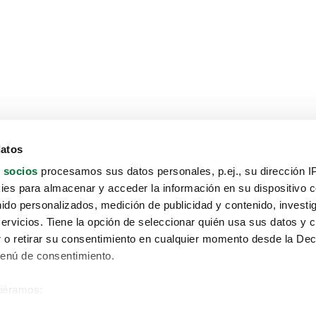
datos
 socios
procesamos sus datos personales, p.ej., su dirección I
es para almacenar y acceder la información en su dispositivo co
nido personalizados, medición de publicidad y contenido, investi
servicios. Tiene la opción de seleccionar quién usa sus datos y 
 o retirar su consentimiento en cualquier momento desde la Dec
Menú de consentimiento.
siéramos:
Aviso protección de datos
 sobre su ubicación geográfica que puede tener una precisión de