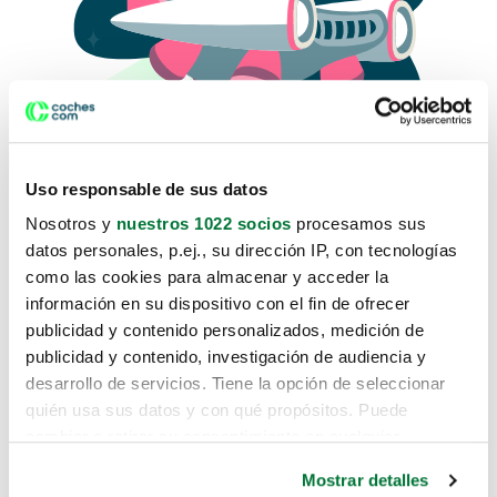
Uso responsable de sus datos
Nosotros y
nuestros 1022 socios
procesamos sus
datos personales, p.ej., su dirección IP, con tecnologías
como las cookies para almacenar y acceder la
Lo sentimos, no sabemos como
información en su dispositivo con el fin de ofrecer
te hemos traido hasta aquí.
publicidad y contenido personalizados, medición de
publicidad y contenido, investigación de audiencia y
desarrollo de servicios. Tiene la opción de seleccionar
Pero puedes encontrar el coche que estás
quién usa sus datos y con qué propósitos. Puede
buscando en alguno de estos enlaces:
cambiar o retirar su consentimiento en cualquier
momento desde la Declaración de cookies o clicando en
Coches nuevos
Mostrar detalles
el Menú de consentimiento.