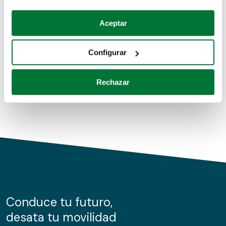
Coches de segunda mano
Si lo permite, también quisiéramos:
Aceptar
Recopilar información sobre su ubicación geográfica
Coches de km0
que puede tener una precisión de varios metros
Configurar
Coches de renting
Identificar su dispositivo analizándolo activamente
para buscar características específicas (huellas
Rechazar
digitales)
Obtenga más información sobre cómo se procesan sus
datos personales y establezca sus preferencias en la
sección de datos
. Puede cambiar o retirar su
consentimiento en cualquier momento en la Declaración
de cookies.
Las cookies de este sitio web se usan para personalizar
el contenido y los anuncios, ofrecer funciones de redes
sociales y analizar el tráfico. Además, compartimos
Conduce tu futuro,
información sobre el uso que haga del sitio web con
desata tu movilidad
nuestros partners de redes sociales, publicidad y análisis