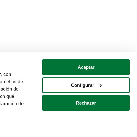
Aceptar
P, con
n el fin de
Configurar
gación de
con qué
Rechazar
laración de
Política de cookies
Contacto
 varios metros