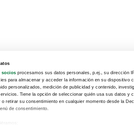
datos
 socios
procesamos sus datos personales, p.ej., su dirección I
es para almacenar y acceder la información en su dispositivo co
nido personalizados, medición de publicidad y contenido, investi
servicios. Tiene la opción de seleccionar quién usa sus datos y 
 o retirar su consentimiento en cualquier momento desde la Dec
Menú de consentimiento.
siéramos:
Aviso protección de datos
 sobre su ubicación geográfica que puede tener una precisión de