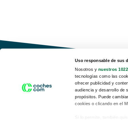
Uso responsable de sus 
Nosotros y
nuestros 1022
tecnologías como las cooki
Conduce tu futuro,
ofrecer publicidad y conte
desata tu movilidad
audiencia y desarrollo de 
propósitos. Puede cambiar
cookies o clicando en el 
Si lo permite, también qui
Acerca de nosotros
Aviso legal
Recopilar información