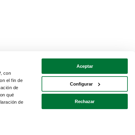
Aceptar
P, con
n el fin de
Configurar
gación de
con qué
Rechazar
laración de
Política de cookies
Contacto
 varios metros