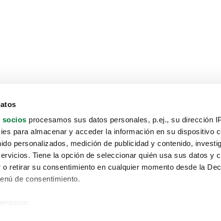
datos
 socios
procesamos sus datos personales, p.ej., su dirección I
es para almacenar y acceder la información en su dispositivo co
nido personalizados, medición de publicidad y contenido, investi
servicios. Tiene la opción de seleccionar quién usa sus datos y 
 o retirar su consentimiento en cualquier momento desde la Dec
Menú de consentimiento.
siéramos:
Aviso protección de datos
 sobre su ubicación geográfica que puede tener una precisión de