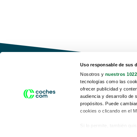
Uso responsable de sus 
Nosotros y
nuestros 1022
tecnologías como las cooki
Conduce tu futuro,
ofrecer publicidad y conte
desata tu movilidad
audiencia y desarrollo de 
propósitos. Puede cambiar
cookies o clicando en el 
Si lo permite, también qui
Acerca de nosotros
Aviso legal
Recopilar información