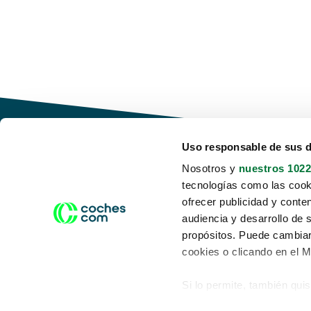
Uso responsable de sus 
Nosotros y
nuestros 1022
tecnologías como las cooki
Conduce tu futuro,
ofrecer publicidad y conte
desata tu movilidad
audiencia y desarrollo de 
propósitos. Puede cambiar
cookies o clicando en el 
Si lo permite, también qui
Acerca de nosotros
Aviso legal
Recopilar información