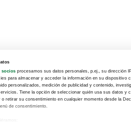
datos
 socios
procesamos sus datos personales, p.ej., su dirección I
es para almacenar y acceder la información en su dispositivo co
nido personalizados, medición de publicidad y contenido, investi
servicios. Tiene la opción de seleccionar quién usa sus datos y 
 o retirar su consentimiento en cualquier momento desde la Dec
Menú de consentimiento.
siéramos:
Aviso protección de datos
 sobre su ubicación geográfica que puede tener una precisión de