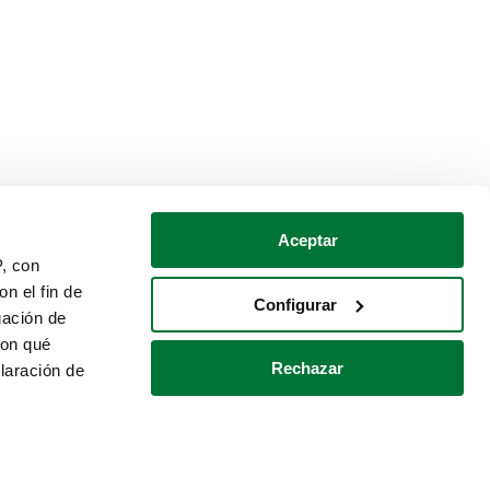
Aceptar
P, con
n el fin de
Configurar
gación de
con qué
Rechazar
laración de
Política de cookies
Contacto
 varios metros