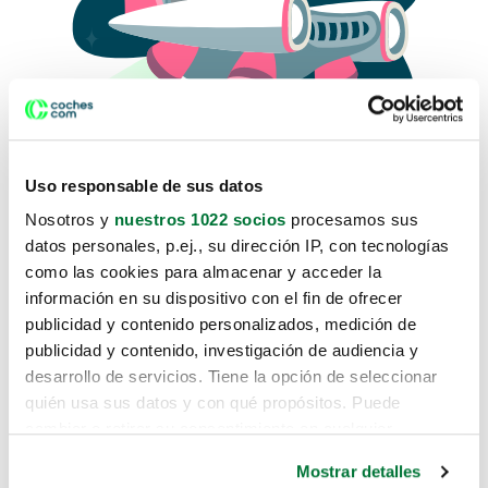
Uso responsable de sus datos
Nosotros y
nuestros 1022 socios
procesamos sus
datos personales, p.ej., su dirección IP, con tecnologías
como las cookies para almacenar y acceder la
Lo sentimos, no sabemos como
información en su dispositivo con el fin de ofrecer
te hemos traido hasta aquí.
publicidad y contenido personalizados, medición de
publicidad y contenido, investigación de audiencia y
desarrollo de servicios. Tiene la opción de seleccionar
Pero puedes encontrar el coche que estás
quién usa sus datos y con qué propósitos. Puede
buscando en alguno de estos enlaces:
cambiar o retirar su consentimiento en cualquier
momento desde la Declaración de cookies o clicando en
Coches nuevos
Mostrar detalles
el Menú de consentimiento.