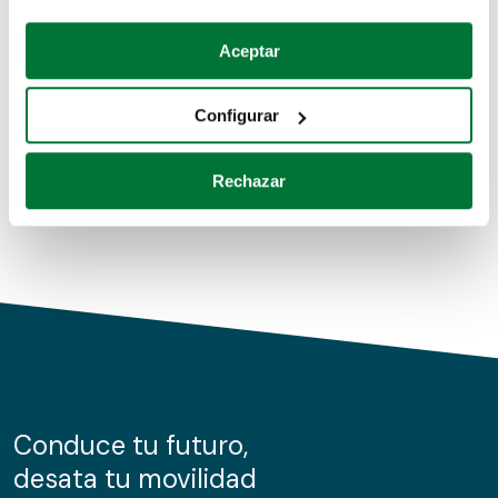
Coches de segunda mano
Si lo permite, también quisiéramos:
Aceptar
Recopilar información sobre su ubicación geográfica
Coches de km0
que puede tener una precisión de varios metros
Configurar
Coches de renting
Identificar su dispositivo analizándolo activamente
para buscar características específicas (huellas
Rechazar
digitales)
Obtenga más información sobre cómo se procesan sus
datos personales y establezca sus preferencias en la
sección de datos
. Puede cambiar o retirar su
consentimiento en cualquier momento en la Declaración
de cookies.
Las cookies de este sitio web se usan para personalizar
el contenido y los anuncios, ofrecer funciones de redes
sociales y analizar el tráfico. Además, compartimos
Conduce tu futuro,
información sobre el uso que haga del sitio web con
desata tu movilidad
nuestros partners de redes sociales, publicidad y análisis