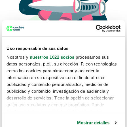
Uso responsable de sus datos
Nosotros y
nuestros 1022 socios
procesamos sus
datos personales, p.ej., su dirección IP, con tecnologías
como las cookies para almacenar y acceder la
Lo sentimos, no sabemos como
información en su dispositivo con el fin de ofrecer
te hemos traido hasta aquí.
publicidad y contenido personalizados, medición de
publicidad y contenido, investigación de audiencia y
desarrollo de servicios. Tiene la opción de seleccionar
Pero puedes encontrar el coche que estás
quién usa sus datos y con qué propósitos. Puede
buscando en alguno de estos enlaces:
cambiar o retirar su consentimiento en cualquier
momento desde la Declaración de cookies o clicando en
Coches nuevos
Mostrar detalles
el Menú de consentimiento.