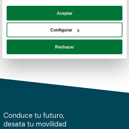
Coches de segunda mano
Si lo permite, también quisiéramos:
Aceptar
Recopilar información sobre su ubicación geográfica
Coches de km0
que puede tener una precisión de varios metros
Configurar
Coches de renting
Identificar su dispositivo analizándolo activamente
para buscar características específicas (huellas
Rechazar
digitales)
Obtenga más información sobre cómo se procesan sus
datos personales y establezca sus preferencias en la
sección de datos
. Puede cambiar o retirar su
consentimiento en cualquier momento en la Declaración
de cookies.
Las cookies de este sitio web se usan para personalizar
el contenido y los anuncios, ofrecer funciones de redes
sociales y analizar el tráfico. Además, compartimos
Conduce tu futuro,
información sobre el uso que haga del sitio web con
desata tu movilidad
nuestros partners de redes sociales, publicidad y análisis