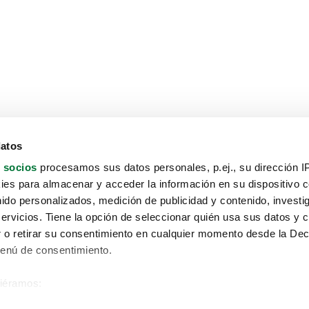
datos
 socios
procesamos sus datos personales, p.ej., su dirección I
es para almacenar y acceder la información en su dispositivo co
nido personalizados, medición de publicidad y contenido, investi
servicios. Tiene la opción de seleccionar quién usa sus datos y 
 o retirar su consentimiento en cualquier momento desde la Dec
Menú de consentimiento.
siéramos:
Aviso protección de datos
 sobre su ubicación geográfica que puede tener una precisión de