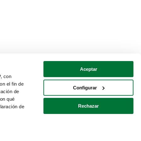
Aceptar
P, con
n el fin de
Configurar
gación de
con qué
Rechazar
laración de
Política de cookies
Contacto
 varios metros