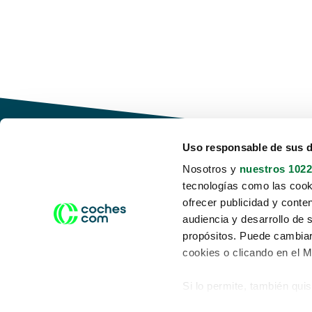
Uso responsable de sus 
Nosotros y
nuestros 1022
tecnologías como las cooki
Conduce tu futuro,
ofrecer publicidad y conte
desata tu movilidad
audiencia y desarrollo de 
propósitos. Puede cambiar
cookies o clicando en el 
Si lo permite, también qui
Acerca de nosotros
Aviso legal
Recopilar información