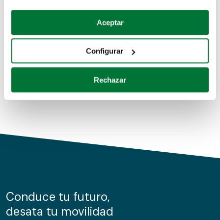
Coches de segunda mano
Si lo permite, también quisiéramos:
Aceptar
Recopilar información sobre su ubicación geográfica
Coches de km0
que puede tener una precisión de varios metros
Configurar
Coches de renting
Identificar su dispositivo analizándolo activamente
para buscar características específicas (huellas
Rechazar
digitales)
Obtenga más información sobre cómo se procesan sus
datos personales y establezca sus preferencias en la
sección de datos
. Puede cambiar o retirar su
consentimiento en cualquier momento en la Declaración
de cookies.
Las cookies de este sitio web se usan para personalizar
el contenido y los anuncios, ofrecer funciones de redes
sociales y analizar el tráfico. Además, compartimos
Conduce tu futuro,
información sobre el uso que haga del sitio web con
desata tu movilidad
nuestros partners de redes sociales, publicidad y análisis