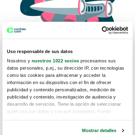
Uso responsable de sus datos
Nosotros y
nuestros 1022 socios
procesamos sus
datos personales, p.ej., su dirección IP, con tecnologías
como las cookies para almacenar y acceder la
Lo sentimos, no sabemos como
información en su dispositivo con el fin de ofrecer
te hemos traido hasta aquí.
publicidad y contenido personalizados, medición de
publicidad y contenido, investigación de audiencia y
desarrollo de servicios. Tiene la opción de seleccionar
Pero puedes encontrar el coche que estás
quién usa sus datos y con qué propósitos. Puede
buscando en alguno de estos enlaces:
cambiar o retirar su consentimiento en cualquier
momento desde la Declaración de cookies o clicando en
Coches nuevos
Mostrar detalles
el Menú de consentimiento.