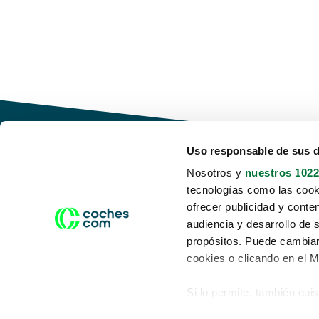
Uso responsable de sus 
Nosotros y
nuestros 1022
tecnologías como las cooki
Conduce tu futuro,
ofrecer publicidad y conte
desata tu movilidad
audiencia y desarrollo de 
propósitos. Puede cambiar
cookies o clicando en el 
Si lo permite, también qui
Acerca de nosotros
Aviso legal
Recopilar información