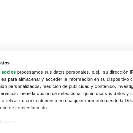
datos
 socios
procesamos sus datos personales, p.ej., su dirección I
es para almacenar y acceder la información en su dispositivo co
nido personalizados, medición de publicidad y contenido, investi
servicios. Tiene la opción de seleccionar quién usa sus datos y 
 o retirar su consentimiento en cualquier momento desde la Dec
Menú de consentimiento.
siéramos:
Aviso protección de datos
 sobre su ubicación geográfica que puede tener una precisión de