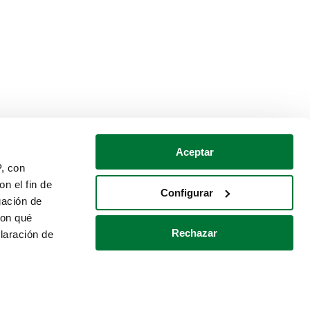
Aceptar
P, con
n el fin de
Configurar
gación de
con qué
Rechazar
laración de
Política de cookies
Contacto
 varios metros