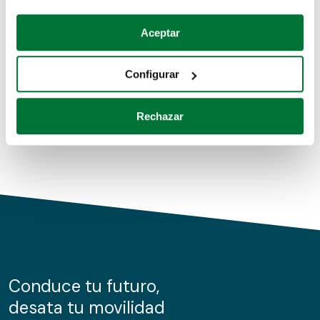
Coches de segunda mano
Si lo permite, también quisiéramos:
Aceptar
Recopilar información sobre su ubicación geográfica
Coches de km0
que puede tener una precisión de varios metros
Configurar
Coches de renting
Identificar su dispositivo analizándolo activamente
para buscar características específicas (huellas
Rechazar
digitales)
Obtenga más información sobre cómo se procesan sus
datos personales y establezca sus preferencias en la
sección de datos
. Puede cambiar o retirar su
consentimiento en cualquier momento en la Declaración
de cookies.
Las cookies de este sitio web se usan para personalizar
el contenido y los anuncios, ofrecer funciones de redes
sociales y analizar el tráfico. Además, compartimos
Conduce tu futuro,
información sobre el uso que haga del sitio web con
desata tu movilidad
nuestros partners de redes sociales, publicidad y análisis