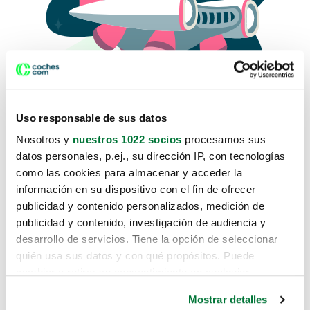
Uso responsable de sus datos
Nosotros y
nuestros 1022 socios
procesamos sus
datos personales, p.ej., su dirección IP, con tecnologías
como las cookies para almacenar y acceder la
Lo sentimos, no sabemos como
información en su dispositivo con el fin de ofrecer
te hemos traido hasta aquí.
publicidad y contenido personalizados, medición de
publicidad y contenido, investigación de audiencia y
desarrollo de servicios. Tiene la opción de seleccionar
Pero puedes encontrar el coche que estás
quién usa sus datos y con qué propósitos. Puede
buscando en alguno de estos enlaces:
cambiar o retirar su consentimiento en cualquier
momento desde la Declaración de cookies o clicando en
Coches nuevos
Mostrar detalles
el Menú de consentimiento.