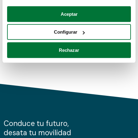
Coches de segunda mano
Si lo permite, también quisiéramos:
Aceptar
Recopilar información sobre su ubicación geográfica
Coches de km0
que puede tener una precisión de varios metros
Configurar
Coches de renting
Identificar su dispositivo analizándolo activamente
para buscar características específicas (huellas
Rechazar
digitales)
Obtenga más información sobre cómo se procesan sus
datos personales y establezca sus preferencias en la
sección de datos
. Puede cambiar o retirar su
consentimiento en cualquier momento en la Declaración
de cookies.
Las cookies de este sitio web se usan para personalizar
el contenido y los anuncios, ofrecer funciones de redes
sociales y analizar el tráfico. Además, compartimos
Conduce tu futuro,
información sobre el uso que haga del sitio web con
desata tu movilidad
nuestros partners de redes sociales, publicidad y análisis