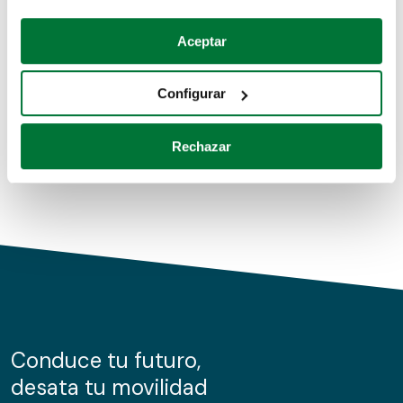
Coches de segunda mano
Si lo permite, también quisiéramos:
Aceptar
Recopilar información sobre su ubicación geográfica
Coches de km0
que puede tener una precisión de varios metros
Configurar
Coches de renting
Identificar su dispositivo analizándolo activamente
para buscar características específicas (huellas
Rechazar
digitales)
Obtenga más información sobre cómo se procesan sus
datos personales y establezca sus preferencias en la
sección de datos
. Puede cambiar o retirar su
consentimiento en cualquier momento en la Declaración
de cookies.
Las cookies de este sitio web se usan para personalizar
el contenido y los anuncios, ofrecer funciones de redes
sociales y analizar el tráfico. Además, compartimos
Conduce tu futuro,
información sobre el uso que haga del sitio web con
desata tu movilidad
nuestros partners de redes sociales, publicidad y análisis