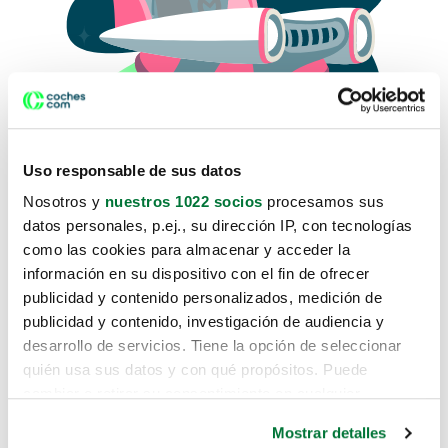
Uso responsable de sus datos
Nosotros y
nuestros 1022 socios
procesamos sus
datos personales, p.ej., su dirección IP, con tecnologías
como las cookies para almacenar y acceder la
Lo sentimos, no sabemos como
información en su dispositivo con el fin de ofrecer
te hemos traido hasta aquí.
publicidad y contenido personalizados, medición de
publicidad y contenido, investigación de audiencia y
desarrollo de servicios. Tiene la opción de seleccionar
Pero puedes encontrar el coche que estás
quién usa sus datos y con qué propósitos. Puede
buscando en alguno de estos enlaces:
cambiar o retirar su consentimiento en cualquier
momento desde la Declaración de cookies o clicando en
Coches nuevos
Mostrar detalles
el Menú de consentimiento.