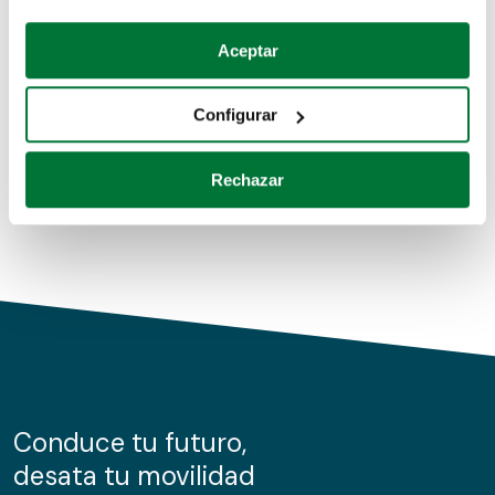
Coches de segunda mano
Si lo permite, también quisiéramos:
Aceptar
Recopilar información sobre su ubicación geográfica
Coches de km0
que puede tener una precisión de varios metros
Configurar
Coches de renting
Identificar su dispositivo analizándolo activamente
para buscar características específicas (huellas
Rechazar
digitales)
Obtenga más información sobre cómo se procesan sus
datos personales y establezca sus preferencias en la
sección de datos
. Puede cambiar o retirar su
consentimiento en cualquier momento en la Declaración
de cookies.
Las cookies de este sitio web se usan para personalizar
el contenido y los anuncios, ofrecer funciones de redes
sociales y analizar el tráfico. Además, compartimos
Conduce tu futuro,
información sobre el uso que haga del sitio web con
desata tu movilidad
nuestros partners de redes sociales, publicidad y análisis