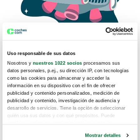
Uso responsable de sus datos
Nosotros y
nuestros 1022 socios
procesamos sus
datos personales, p.ej., su dirección IP, con tecnologías
como las cookies para almacenar y acceder la
Lo sentimos, no sabemos como
información en su dispositivo con el fin de ofrecer
te hemos traido hasta aquí.
publicidad y contenido personalizados, medición de
publicidad y contenido, investigación de audiencia y
desarrollo de servicios. Tiene la opción de seleccionar
Pero puedes encontrar el coche que estás
quién usa sus datos y con qué propósitos. Puede
buscando en alguno de estos enlaces:
cambiar o retirar su consentimiento en cualquier
momento desde la Declaración de cookies o clicando en
Coches nuevos
Mostrar detalles
el Menú de consentimiento.