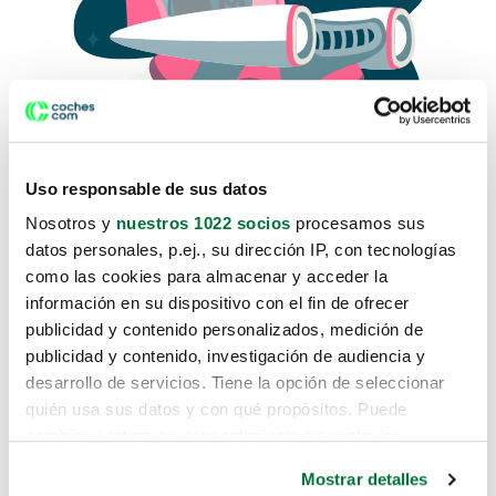
Uso responsable de sus datos
Nosotros y
nuestros 1022 socios
procesamos sus
datos personales, p.ej., su dirección IP, con tecnologías
como las cookies para almacenar y acceder la
Lo sentimos, no sabemos como
información en su dispositivo con el fin de ofrecer
te hemos traido hasta aquí.
publicidad y contenido personalizados, medición de
publicidad y contenido, investigación de audiencia y
desarrollo de servicios. Tiene la opción de seleccionar
Pero puedes encontrar el coche que estás
quién usa sus datos y con qué propósitos. Puede
buscando en alguno de estos enlaces:
cambiar o retirar su consentimiento en cualquier
momento desde la Declaración de cookies o clicando en
Coches nuevos
Mostrar detalles
el Menú de consentimiento.