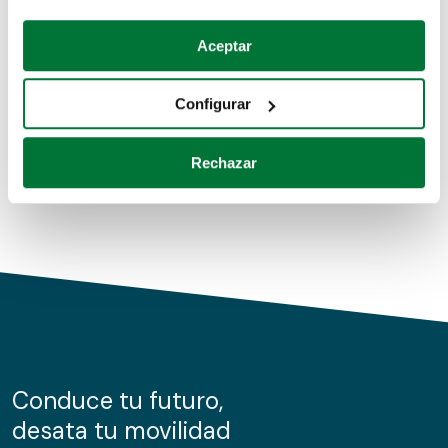
Coches de segunda mano
Si lo permite, también quisiéramos:
Aceptar
Recopilar información sobre su ubicación geográfica
Coches de km0
que puede tener una precisión de varios metros
Configurar
Coches de renting
Identificar su dispositivo analizándolo activamente
para buscar características específicas (huellas
Rechazar
digitales)
Obtenga más información sobre cómo se procesan sus
datos personales y establezca sus preferencias en la
sección de datos
. Puede cambiar o retirar su
consentimiento en cualquier momento en la Declaración
de cookies.
Las cookies de este sitio web se usan para personalizar
el contenido y los anuncios, ofrecer funciones de redes
sociales y analizar el tráfico. Además, compartimos
Conduce tu futuro,
información sobre el uso que haga del sitio web con
desata tu movilidad
nuestros partners de redes sociales, publicidad y análisis