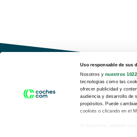
Uso responsable de sus 
Nosotros y
nuestros 1022
tecnologías como las cooki
Conduce tu futuro,
ofrecer publicidad y conte
desata tu movilidad
audiencia y desarrollo de 
propósitos. Puede cambiar
cookies o clicando en el 
Si lo permite, también qui
Acerca de nosotros
Aviso legal
Recopilar información