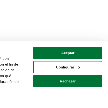
Aceptar
P, con
n el fin de
Configurar
gación de
con qué
Rechazar
laración de
Política de cookies
Contacto
 varios metros