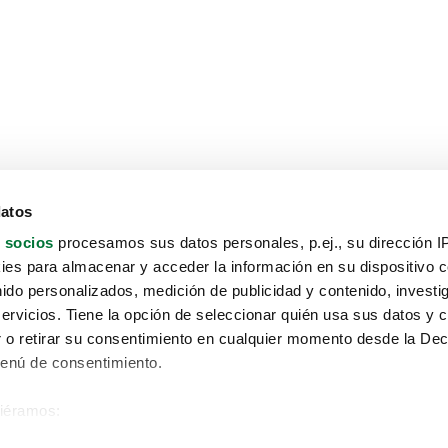
datos
 socios
procesamos sus datos personales, p.ej., su dirección I
es para almacenar y acceder la información en su dispositivo co
nido personalizados, medición de publicidad y contenido, investi
servicios. Tiene la opción de seleccionar quién usa sus datos y 
 o retirar su consentimiento en cualquier momento desde la Dec
Menú de consentimiento.
siéramos:
Aviso protección de datos
 sobre su ubicación geográfica que puede tener una precisión de