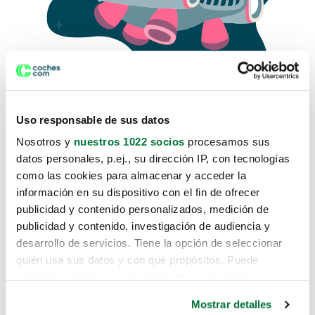
Uso responsable de sus datos
Nosotros y
nuestros 1022 socios
procesamos sus
datos personales, p.ej., su dirección IP, con tecnologías
como las cookies para almacenar y acceder la
Lo sentimos, no sabemos como
información en su dispositivo con el fin de ofrecer
te hemos traido hasta aquí.
publicidad y contenido personalizados, medición de
publicidad y contenido, investigación de audiencia y
desarrollo de servicios. Tiene la opción de seleccionar
Pero puedes encontrar el coche que estás
quién usa sus datos y con qué propósitos. Puede
buscando en alguno de estos enlaces:
cambiar o retirar su consentimiento en cualquier
momento desde la Declaración de cookies o clicando en
Coches nuevos
Mostrar detalles
el Menú de consentimiento.