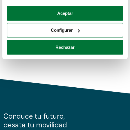
Coches de segunda mano
Si lo permite, también quisiéramos:
Aceptar
Recopilar información sobre su ubicación geográfica
Coches de km0
que puede tener una precisión de varios metros
Configurar
Coches de renting
Identificar su dispositivo analizándolo activamente
para buscar características específicas (huellas
Rechazar
digitales)
Obtenga más información sobre cómo se procesan sus
datos personales y establezca sus preferencias en la
sección de datos
. Puede cambiar o retirar su
consentimiento en cualquier momento en la Declaración
de cookies.
Las cookies de este sitio web se usan para personalizar
el contenido y los anuncios, ofrecer funciones de redes
sociales y analizar el tráfico. Además, compartimos
Conduce tu futuro,
información sobre el uso que haga del sitio web con
desata tu movilidad
nuestros partners de redes sociales, publicidad y análisis