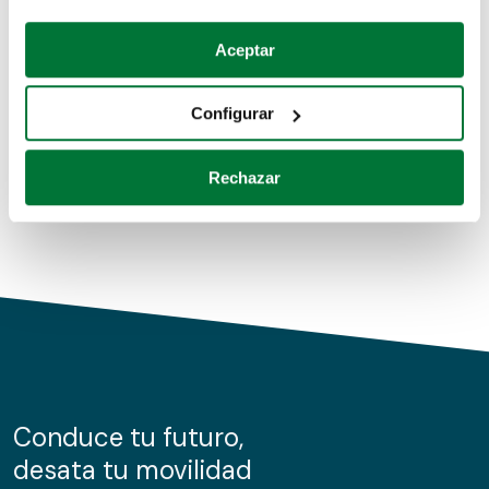
Coches de segunda mano
Si lo permite, también quisiéramos:
Aceptar
Recopilar información sobre su ubicación geográfica
Coches de km0
que puede tener una precisión de varios metros
Configurar
Coches de renting
Identificar su dispositivo analizándolo activamente
para buscar características específicas (huellas
Rechazar
digitales)
Obtenga más información sobre cómo se procesan sus
datos personales y establezca sus preferencias en la
sección de datos
. Puede cambiar o retirar su
consentimiento en cualquier momento en la Declaración
de cookies.
Las cookies de este sitio web se usan para personalizar
el contenido y los anuncios, ofrecer funciones de redes
sociales y analizar el tráfico. Además, compartimos
Conduce tu futuro,
información sobre el uso que haga del sitio web con
desata tu movilidad
nuestros partners de redes sociales, publicidad y análisis