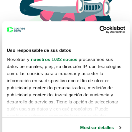
Uso responsable de sus datos
Nosotros y
nuestros 1022 socios
procesamos sus
datos personales, p.ej., su dirección IP, con tecnologías
como las cookies para almacenar y acceder la
Lo sentimos, no sabemos como
información en su dispositivo con el fin de ofrecer
te hemos traido hasta aquí.
publicidad y contenido personalizados, medición de
publicidad y contenido, investigación de audiencia y
desarrollo de servicios. Tiene la opción de seleccionar
Pero puedes encontrar el coche que estás
quién usa sus datos y con qué propósitos. Puede
buscando en alguno de estos enlaces:
cambiar o retirar su consentimiento en cualquier
momento desde la Declaración de cookies o clicando en
Coches nuevos
Mostrar detalles
el Menú de consentimiento.