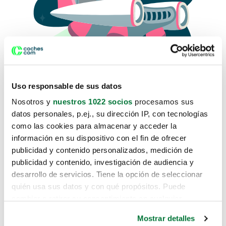
Uso responsable de sus datos
Nosotros y
nuestros 1022 socios
procesamos sus
datos personales, p.ej., su dirección IP, con tecnologías
como las cookies para almacenar y acceder la
Lo sentimos, no sabemos como
información en su dispositivo con el fin de ofrecer
te hemos traido hasta aquí.
publicidad y contenido personalizados, medición de
publicidad y contenido, investigación de audiencia y
desarrollo de servicios. Tiene la opción de seleccionar
Pero puedes encontrar el coche que estás
quién usa sus datos y con qué propósitos. Puede
buscando en alguno de estos enlaces:
cambiar o retirar su consentimiento en cualquier
momento desde la Declaración de cookies o clicando en
Coches nuevos
Mostrar detalles
el Menú de consentimiento.