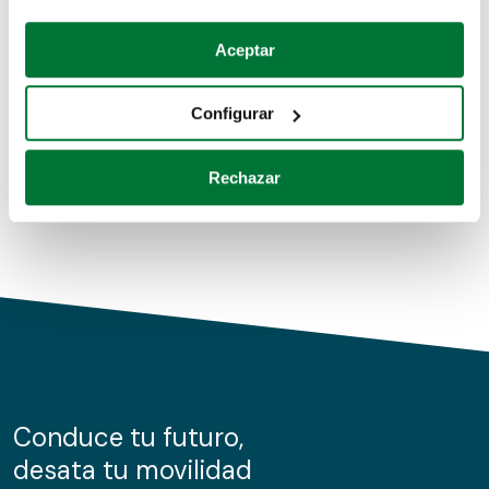
Coches de segunda mano
Si lo permite, también quisiéramos:
Aceptar
Recopilar información sobre su ubicación geográfica
Coches de km0
que puede tener una precisión de varios metros
Configurar
Coches de renting
Identificar su dispositivo analizándolo activamente
para buscar características específicas (huellas
Rechazar
digitales)
Obtenga más información sobre cómo se procesan sus
datos personales y establezca sus preferencias en la
sección de datos
. Puede cambiar o retirar su
consentimiento en cualquier momento en la Declaración
de cookies.
Las cookies de este sitio web se usan para personalizar
el contenido y los anuncios, ofrecer funciones de redes
sociales y analizar el tráfico. Además, compartimos
Conduce tu futuro,
información sobre el uso que haga del sitio web con
desata tu movilidad
nuestros partners de redes sociales, publicidad y análisis