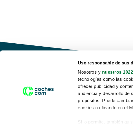
Uso responsable de sus 
Nosotros y
nuestros 1022
tecnologías como las cooki
Conduce tu futuro,
ofrecer publicidad y conte
desata tu movilidad
audiencia y desarrollo de 
propósitos. Puede cambiar
cookies o clicando en el 
Si lo permite, también qui
Acerca de nosotros
Aviso legal
Recopilar información