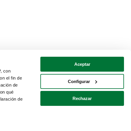
Aceptar
P, con
n el fin de
Configurar
gación de
con qué
Rechazar
laración de
Política de cookies
Contacto
 varios metros