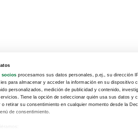
datos
 socios
procesamos sus datos personales, p.ej., su dirección I
es para almacenar y acceder la información en su dispositivo co
nido personalizados, medición de publicidad y contenido, investi
servicios. Tiene la opción de seleccionar quién usa sus datos y 
 o retirar su consentimiento en cualquier momento desde la Dec
Menú de consentimiento.
siéramos:
Aviso protección de datos
 sobre su ubicación geográfica que puede tener una precisión de