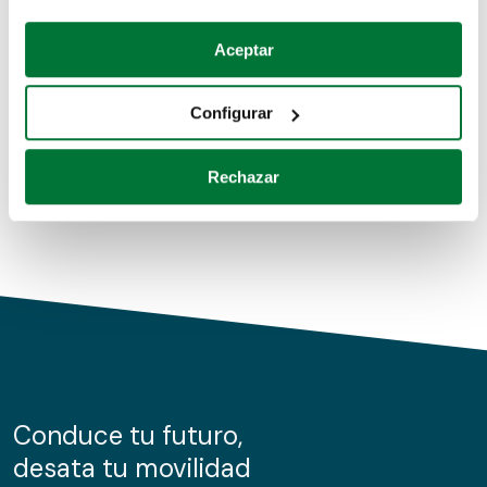
Coches de segunda mano
Si lo permite, también quisiéramos:
Aceptar
Recopilar información sobre su ubicación geográfica
Coches de km0
que puede tener una precisión de varios metros
Configurar
Coches de renting
Identificar su dispositivo analizándolo activamente
para buscar características específicas (huellas
Rechazar
digitales)
Obtenga más información sobre cómo se procesan sus
datos personales y establezca sus preferencias en la
sección de datos
. Puede cambiar o retirar su
consentimiento en cualquier momento en la Declaración
de cookies.
Las cookies de este sitio web se usan para personalizar
el contenido y los anuncios, ofrecer funciones de redes
sociales y analizar el tráfico. Además, compartimos
Conduce tu futuro,
información sobre el uso que haga del sitio web con
desata tu movilidad
nuestros partners de redes sociales, publicidad y análisis