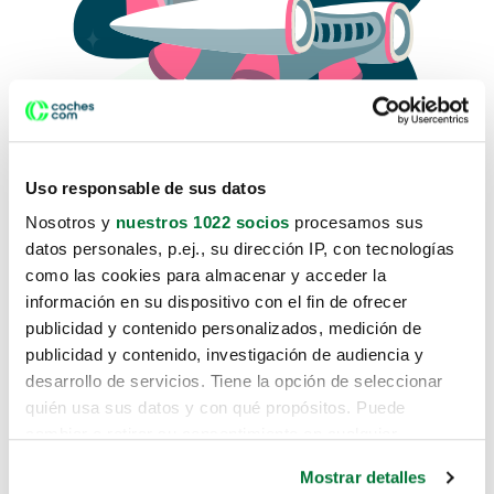
Uso responsable de sus datos
Nosotros y
nuestros 1022 socios
procesamos sus
datos personales, p.ej., su dirección IP, con tecnologías
como las cookies para almacenar y acceder la
Lo sentimos, no sabemos como
información en su dispositivo con el fin de ofrecer
te hemos traido hasta aquí.
publicidad y contenido personalizados, medición de
publicidad y contenido, investigación de audiencia y
desarrollo de servicios. Tiene la opción de seleccionar
Pero puedes encontrar el coche que estás
quién usa sus datos y con qué propósitos. Puede
buscando en alguno de estos enlaces:
cambiar o retirar su consentimiento en cualquier
momento desde la Declaración de cookies o clicando en
Coches nuevos
Mostrar detalles
el Menú de consentimiento.