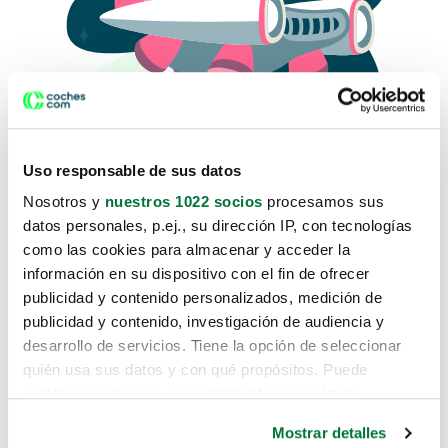
Uso responsable de sus datos
Nosotros y
nuestros 1022 socios
procesamos sus
datos personales, p.ej., su dirección IP, con tecnologías
como las cookies para almacenar y acceder la
Lo sentimos, no sabemos como
información en su dispositivo con el fin de ofrecer
te hemos traido hasta aquí.
publicidad y contenido personalizados, medición de
publicidad y contenido, investigación de audiencia y
desarrollo de servicios. Tiene la opción de seleccionar
Pero puedes encontrar el coche que estás
quién usa sus datos y con qué propósitos. Puede
buscando en alguno de estos enlaces:
cambiar o retirar su consentimiento en cualquier
momento desde la Declaración de cookies o clicando en
Coches nuevos
Mostrar detalles
el Menú de consentimiento.