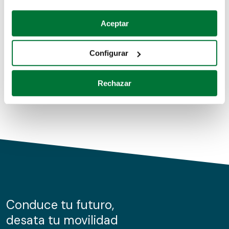
Coches de segunda mano
Si lo permite, también quisiéramos:
Aceptar
Recopilar información sobre su ubicación geográfica
Coches de km0
que puede tener una precisión de varios metros
Configurar
Coches de renting
Identificar su dispositivo analizándolo activamente
para buscar características específicas (huellas
Rechazar
digitales)
Obtenga más información sobre cómo se procesan sus
datos personales y establezca sus preferencias en la
sección de datos
. Puede cambiar o retirar su
consentimiento en cualquier momento en la Declaración
de cookies.
Las cookies de este sitio web se usan para personalizar
el contenido y los anuncios, ofrecer funciones de redes
sociales y analizar el tráfico. Además, compartimos
Conduce tu futuro,
información sobre el uso que haga del sitio web con
desata tu movilidad
nuestros partners de redes sociales, publicidad y análisis