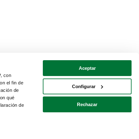
Aceptar
P, con
n el fin de
Configurar
gación de
con qué
Rechazar
laración de
Política de cookies
Contacto
 varios metros