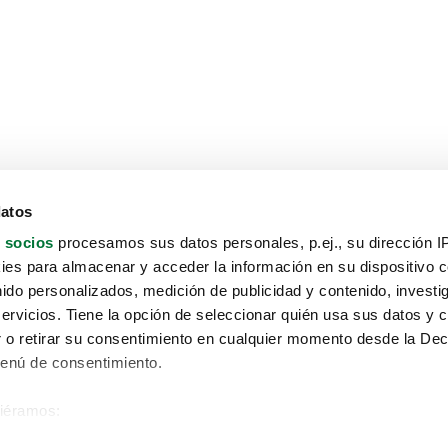
datos
 socios
procesamos sus datos personales, p.ej., su dirección I
es para almacenar y acceder la información en su dispositivo co
nido personalizados, medición de publicidad y contenido, investi
servicios. Tiene la opción de seleccionar quién usa sus datos y 
 o retirar su consentimiento en cualquier momento desde la Dec
Menú de consentimiento.
siéramos:
Aviso protección de datos
 sobre su ubicación geográfica que puede tener una precisión de