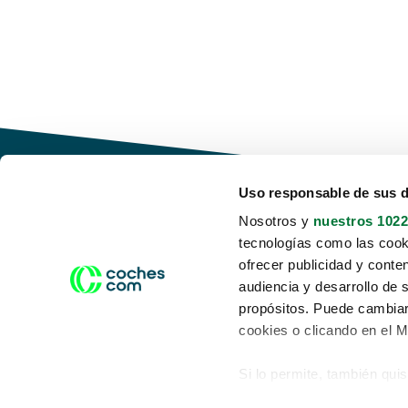
Uso responsable de sus 
Nosotros y
nuestros 1022
tecnologías como las cooki
Conduce tu futuro,
ofrecer publicidad y conte
desata tu movilidad
audiencia y desarrollo de 
propósitos. Puede cambiar
cookies o clicando en el 
Si lo permite, también qui
Acerca de nosotros
Aviso legal
Recopilar información