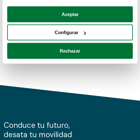
Coches de segunda mano
Si lo permite, también quisiéramos:
Aceptar
Recopilar información sobre su ubicación geográfica
Coches de km0
que puede tener una precisión de varios metros
Configurar
Coches de renting
Identificar su dispositivo analizándolo activamente
para buscar características específicas (huellas
Rechazar
digitales)
Obtenga más información sobre cómo se procesan sus
datos personales y establezca sus preferencias en la
sección de datos
. Puede cambiar o retirar su
consentimiento en cualquier momento en la Declaración
de cookies.
Las cookies de este sitio web se usan para personalizar
el contenido y los anuncios, ofrecer funciones de redes
sociales y analizar el tráfico. Además, compartimos
Conduce tu futuro,
información sobre el uso que haga del sitio web con
desata tu movilidad
nuestros partners de redes sociales, publicidad y análisis