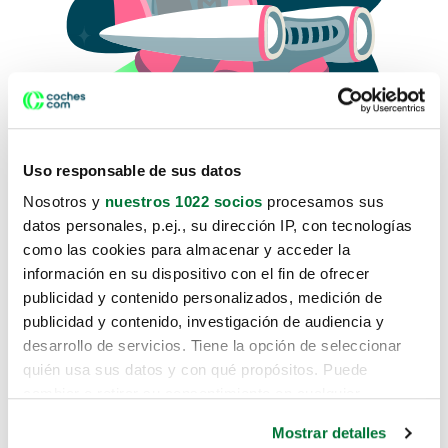
Uso responsable de sus datos
Nosotros y
nuestros 1022 socios
procesamos sus
datos personales, p.ej., su dirección IP, con tecnologías
como las cookies para almacenar y acceder la
Lo sentimos, no sabemos como
información en su dispositivo con el fin de ofrecer
te hemos traido hasta aquí.
publicidad y contenido personalizados, medición de
publicidad y contenido, investigación de audiencia y
desarrollo de servicios. Tiene la opción de seleccionar
Pero puedes encontrar el coche que estás
quién usa sus datos y con qué propósitos. Puede
buscando en alguno de estos enlaces:
cambiar o retirar su consentimiento en cualquier
momento desde la Declaración de cookies o clicando en
Coches nuevos
Mostrar detalles
el Menú de consentimiento.