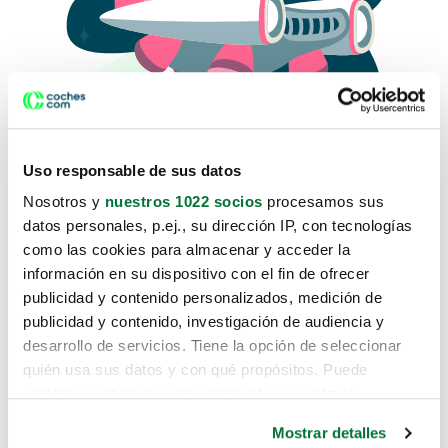
Uso responsable de sus datos
Nosotros y
nuestros 1022 socios
procesamos sus
datos personales, p.ej., su dirección IP, con tecnologías
como las cookies para almacenar y acceder la
Lo sentimos, no sabemos como
información en su dispositivo con el fin de ofrecer
te hemos traido hasta aquí.
publicidad y contenido personalizados, medición de
publicidad y contenido, investigación de audiencia y
desarrollo de servicios. Tiene la opción de seleccionar
Pero puedes encontrar el coche que estás
quién usa sus datos y con qué propósitos. Puede
buscando en alguno de estos enlaces:
cambiar o retirar su consentimiento en cualquier
momento desde la Declaración de cookies o clicando en
Coches nuevos
Mostrar detalles
el Menú de consentimiento.