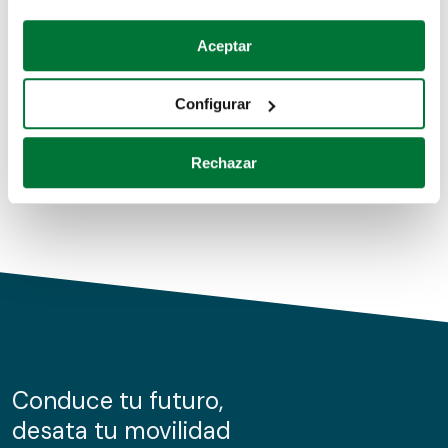
Coches de segunda mano
Si lo permite, también quisiéramos:
Aceptar
Recopilar información sobre su ubicación geográfica
Coches de km0
que puede tener una precisión de varios metros
Configurar
Coches de renting
Identificar su dispositivo analizándolo activamente
para buscar características específicas (huellas
Rechazar
digitales)
Obtenga más información sobre cómo se procesan sus
datos personales y establezca sus preferencias en la
sección de datos
. Puede cambiar o retirar su
consentimiento en cualquier momento en la Declaración
de cookies.
Las cookies de este sitio web se usan para personalizar
el contenido y los anuncios, ofrecer funciones de redes
sociales y analizar el tráfico. Además, compartimos
Conduce tu futuro,
información sobre el uso que haga del sitio web con
desata tu movilidad
nuestros partners de redes sociales, publicidad y análisis