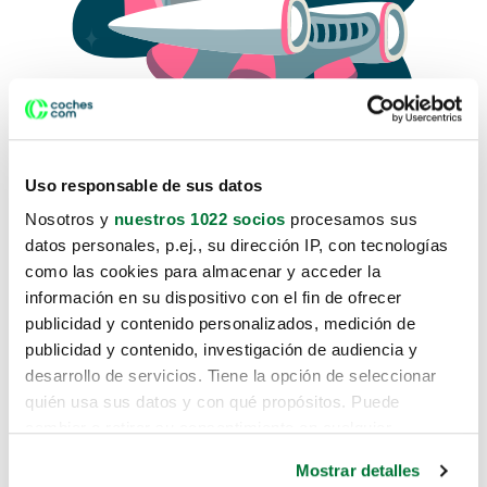
Uso responsable de sus datos
Nosotros y
nuestros 1022 socios
procesamos sus
datos personales, p.ej., su dirección IP, con tecnologías
como las cookies para almacenar y acceder la
Lo sentimos, no sabemos como
información en su dispositivo con el fin de ofrecer
te hemos traido hasta aquí.
publicidad y contenido personalizados, medición de
publicidad y contenido, investigación de audiencia y
desarrollo de servicios. Tiene la opción de seleccionar
Pero puedes encontrar el coche que estás
quién usa sus datos y con qué propósitos. Puede
buscando en alguno de estos enlaces:
cambiar o retirar su consentimiento en cualquier
momento desde la Declaración de cookies o clicando en
Coches nuevos
Mostrar detalles
el Menú de consentimiento.