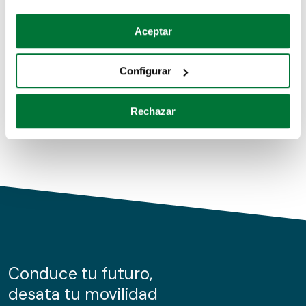
Coches de segunda mano
Si lo permite, también quisiéramos:
Aceptar
Recopilar información sobre su ubicación geográfica
Coches de km0
que puede tener una precisión de varios metros
Configurar
Coches de renting
Identificar su dispositivo analizándolo activamente
para buscar características específicas (huellas
Rechazar
digitales)
Obtenga más información sobre cómo se procesan sus
datos personales y establezca sus preferencias en la
sección de datos
. Puede cambiar o retirar su
consentimiento en cualquier momento en la Declaración
de cookies.
Las cookies de este sitio web se usan para personalizar
el contenido y los anuncios, ofrecer funciones de redes
sociales y analizar el tráfico. Además, compartimos
Conduce tu futuro,
información sobre el uso que haga del sitio web con
desata tu movilidad
nuestros partners de redes sociales, publicidad y análisis