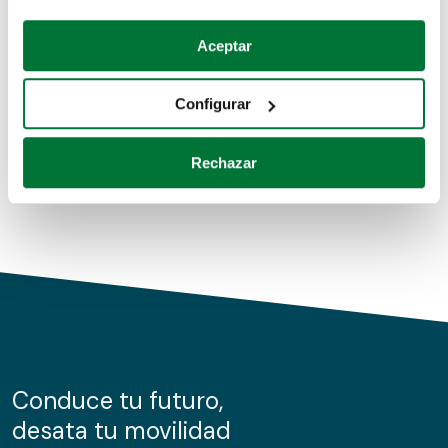
Coches de segunda mano
Si lo permite, también quisiéramos:
Aceptar
Recopilar información sobre su ubicación geográfica
Coches de km0
que puede tener una precisión de varios metros
Configurar
Coches de renting
Identificar su dispositivo analizándolo activamente
para buscar características específicas (huellas
Rechazar
digitales)
Obtenga más información sobre cómo se procesan sus
datos personales y establezca sus preferencias en la
sección de datos
. Puede cambiar o retirar su
consentimiento en cualquier momento en la Declaración
de cookies.
Las cookies de este sitio web se usan para personalizar
el contenido y los anuncios, ofrecer funciones de redes
sociales y analizar el tráfico. Además, compartimos
Conduce tu futuro,
información sobre el uso que haga del sitio web con
desata tu movilidad
nuestros partners de redes sociales, publicidad y análisis