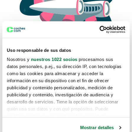
Uso responsable de sus datos
Nosotros y
nuestros 1022 socios
procesamos sus
datos personales, p.ej., su dirección IP, con tecnologías
como las cookies para almacenar y acceder la
Lo sentimos, no sabemos como
información en su dispositivo con el fin de ofrecer
te hemos traido hasta aquí.
publicidad y contenido personalizados, medición de
publicidad y contenido, investigación de audiencia y
desarrollo de servicios. Tiene la opción de seleccionar
Pero puedes encontrar el coche que estás
quién usa sus datos y con qué propósitos. Puede
buscando en alguno de estos enlaces:
cambiar o retirar su consentimiento en cualquier
momento desde la Declaración de cookies o clicando en
Coches nuevos
Mostrar detalles
el Menú de consentimiento.