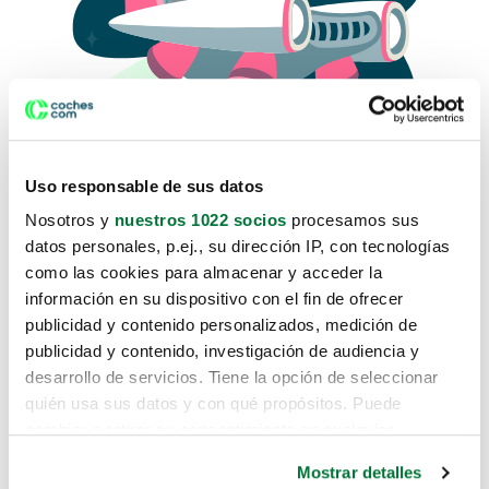
Uso responsable de sus datos
Nosotros y
nuestros 1022 socios
procesamos sus
datos personales, p.ej., su dirección IP, con tecnologías
como las cookies para almacenar y acceder la
Lo sentimos, no sabemos como
información en su dispositivo con el fin de ofrecer
te hemos traido hasta aquí.
publicidad y contenido personalizados, medición de
publicidad y contenido, investigación de audiencia y
desarrollo de servicios. Tiene la opción de seleccionar
Pero puedes encontrar el coche que estás
quién usa sus datos y con qué propósitos. Puede
buscando en alguno de estos enlaces:
cambiar o retirar su consentimiento en cualquier
momento desde la Declaración de cookies o clicando en
Coches nuevos
Mostrar detalles
el Menú de consentimiento.