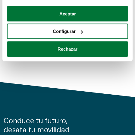
Coches de segunda mano
Si lo permite, también quisiéramos:
Aceptar
Recopilar información sobre su ubicación geográfica
Coches de km0
que puede tener una precisión de varios metros
Configurar
Coches de renting
Identificar su dispositivo analizándolo activamente
para buscar características específicas (huellas
Rechazar
digitales)
Obtenga más información sobre cómo se procesan sus
datos personales y establezca sus preferencias en la
sección de datos
. Puede cambiar o retirar su
consentimiento en cualquier momento en la Declaración
de cookies.
Las cookies de este sitio web se usan para personalizar
el contenido y los anuncios, ofrecer funciones de redes
sociales y analizar el tráfico. Además, compartimos
Conduce tu futuro,
información sobre el uso que haga del sitio web con
desata tu movilidad
nuestros partners de redes sociales, publicidad y análisis