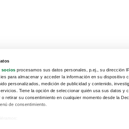
datos
 socios
procesamos sus datos personales, p.ej., su dirección I
es para almacenar y acceder la información en su dispositivo co
nido personalizados, medición de publicidad y contenido, investi
servicios. Tiene la opción de seleccionar quién usa sus datos y 
 o retirar su consentimiento en cualquier momento desde la Dec
Menú de consentimiento.
siéramos:
Aviso protección de datos
 sobre su ubicación geográfica que puede tener una precisión de