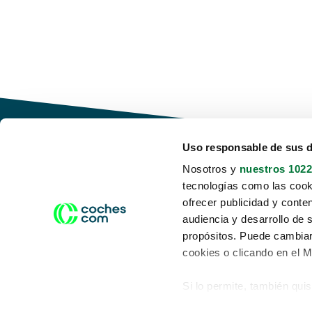
Uso responsable de sus 
Nosotros y
nuestros 1022
tecnologías como las cooki
Conduce tu futuro,
ofrecer publicidad y conte
desata tu movilidad
audiencia y desarrollo de 
propósitos. Puede cambiar
cookies o clicando en el 
Si lo permite, también qui
Acerca de nosotros
Aviso legal
Recopilar información