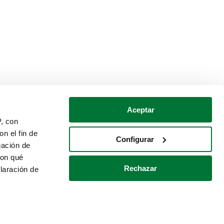
Aceptar
P, con
n el fin de
Configurar
gación de
con qué
Rechazar
laración de
Política de cookies
Contacto
 varios metros