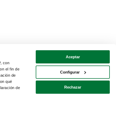
Aceptar
P, con
n el fin de
Configurar
gación de
con qué
Rechazar
laración de
Política de cookies
Contacto
 varios metros