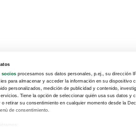
datos
 socios
procesamos sus datos personales, p.ej., su dirección I
es para almacenar y acceder la información en su dispositivo co
nido personalizados, medición de publicidad y contenido, investi
servicios. Tiene la opción de seleccionar quién usa sus datos y 
 o retirar su consentimiento en cualquier momento desde la Dec
Menú de consentimiento.
siéramos:
Aviso protección de datos
 sobre su ubicación geográfica que puede tener una precisión de