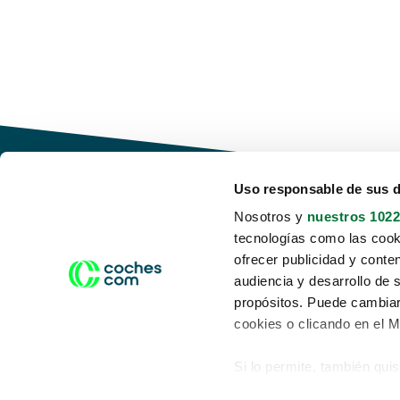
Uso responsable de sus 
Nosotros y
nuestros 1022
tecnologías como las cooki
Conduce tu futuro,
ofrecer publicidad y conte
desata tu movilidad
audiencia y desarrollo de 
propósitos. Puede cambiar
cookies o clicando en el 
Si lo permite, también qui
Acerca de nosotros
Aviso legal
Recopilar información